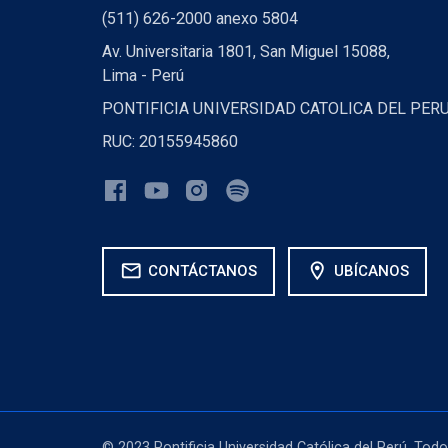
(511) 626-2000 anexo 5804
Av. Universitaria 1801, San Miguel 15088,
Lima - Perú
PONTIFICIA UNIVERSIDAD CATOLICA DEL PER
RUC: 20155945860
mail
location_on
CONTÁCTANOS
UBÍCANOS
© 2023 Pontificia Universidad Católica del Perú. Tod