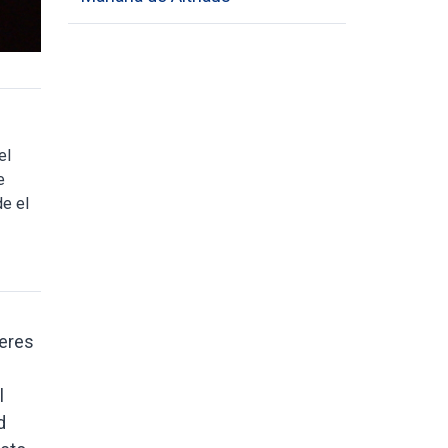
el
e
e el
jeres
l
d