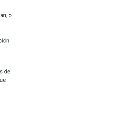
an, o
ción
as de
que