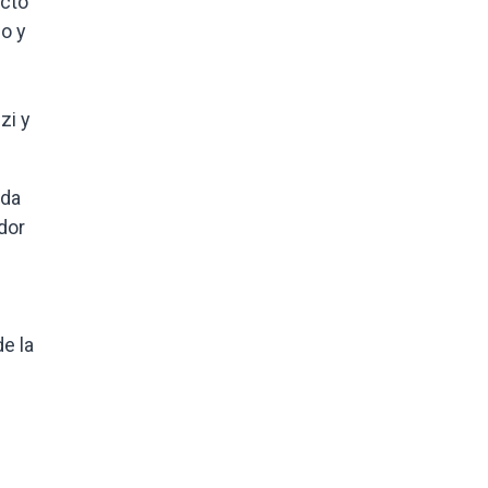
ecto
o y
zi y
ada
dor
e la