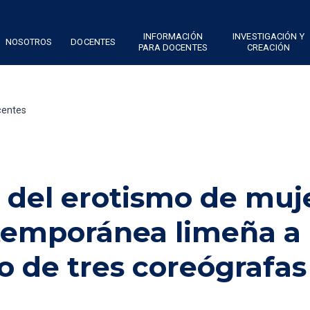
INFORMACIÓN
INVESTIGACIÓN Y
NOSOTROS
DOCENTES
PARA DOCENTES
CREACIÓN
centes
 del erotismo de muj
temporánea limeña a
io de tres coreógrafas