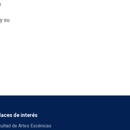
e
 y su
laces de interés
cultad de Artes Escénicas