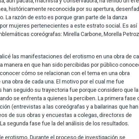
a, aún pacata, machista y conservadora, ha tenido un ef
ea, históricamente reconocida por su apertura, desenfad
mo. La razón de esto es porque gran parte de la danza
or mujeres pertenecientes a este estrato social. Es así
mblemáticas coreógrafas: Mirella Carbone, Morella Petroz
Analicé las manifestaciones del erotismo en una obra de c
la manera en que han sido percibidas por público conoce
a conocer cómo se relacionan con el tema en una obra
 una obra de cada una. El motivo por el cual me fue
s han seguido su trayectoria fue porque considero que la
ando se enfrenta a quienes la perciben. La primera fase d
ción (entrevistas a las coreógrafas y a bailarinas que han
deos de sus obras y encuestas a colegas, directorxs de
a segunda fase fue la del análisis de los resultados.
 de erotismo. Durante el proceso de investigación se