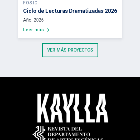
FOSIC
Ciclo de Lecturas Dramatizadas 2026
Año:
2026
Leer más
arrow_forward
VER MÁS PROYECTOS