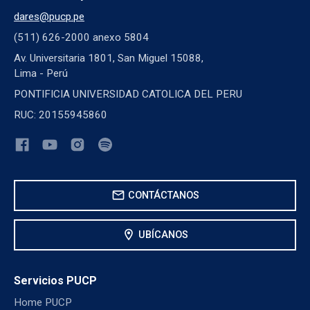
dares@pucp.pe
(511) 626-2000 anexo 5804
Av. Universitaria 1801, San Miguel 15088,
Lima - Perú
PONTIFICIA UNIVERSIDAD CATOLICA DEL PERU
RUC: 20155945860
mail
CONTÁCTANOS
location_on
UBÍCANOS
Servicios PUCP
Home PUCP