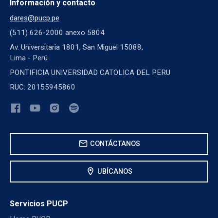
Información y contacto
dares@pucp.pe
(511) 626-2000 anexo 5804
Av. Universitaria 1801, San Miguel 15088,
Lima - Perú
PONTIFICIA UNIVERSIDAD CATOLICA DEL PERU
RUC: 20155945860
mail
CONTÁCTANOS
location_on
UBÍCANOS
Servicios PUCP