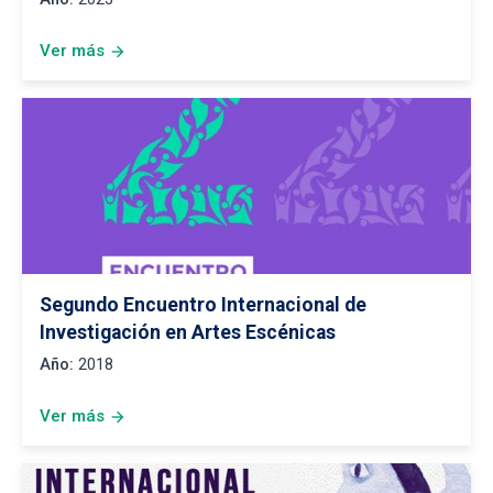
Ver más
arrow_forward
Segundo Encuentro Internacional de
Investigación en Artes Escénicas
Año:
2018
Ver más
arrow_forward