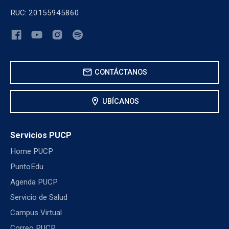
RUC: 20155945860
mail
CONTÁCTANOS
location_on
UBÍCANOS
Servicios PUCP
Home PUCP
PuntoEdu
Agenda PUCP
Servicio de Salud
Campus Virtual
Correo PUCP