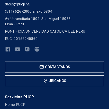
dares@pucp.pe
(511) 626-2000 anexo 5804
Av. Universitaria 1801, San Miguel 15088,
Lima - Perú
PONTIFICIA UNIVERSIDAD CATOLICA DEL PERU
RUC: 20155945860
mail
CONTÁCTANOS
location_on
UBÍCANOS
Servicios PUCP
Home PUCP