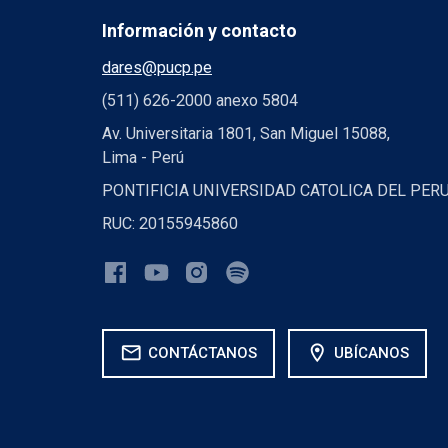
Información y contacto
dares@pucp.pe
(511) 626-2000 anexo 5804
Av. Universitaria 1801, San Miguel 15088,
Lima - Perú
PONTIFICIA UNIVERSIDAD CATOLICA DEL PER
RUC: 20155945860
mail
location_on
CONTÁCTANOS
UBÍCANOS