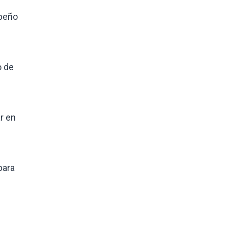
mpeño
o de
r en
para