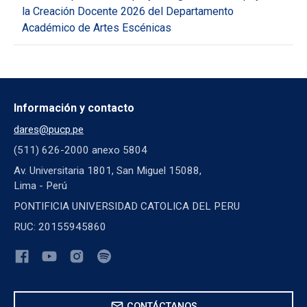
la Creación Docente 2026 del Departamento
Académico de Artes Escénicas
Información y contacto
dares@pucp.pe
(511) 626-2000 anexo 5804
Av. Universitaria 1801, San Miguel 15088,
Lima - Perú
PONTIFICIA UNIVERSIDAD CATOLICA DEL PERU
RUC: 20155945860
mail
CONTÁCTANOS