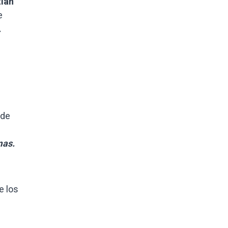
ián
e
.
 de
mas.
e los