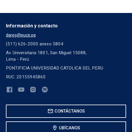
Información y contacto
dares@pucp.pe
(511) 626-2000 anexo 5804
Av. Universitaria 1801, San Miguel 15088,
Lima - Perú
PONTIFICIA UNIVERSIDAD CATOLICA DEL PERU
RUC: 20155945860
mail
CONTÁCTANOS
location_on
UBÍCANOS