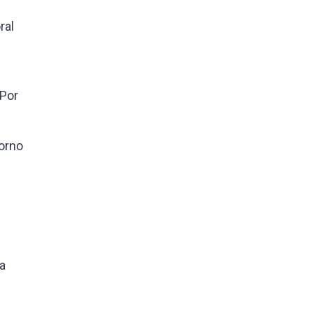
ral
 Por
torno
La