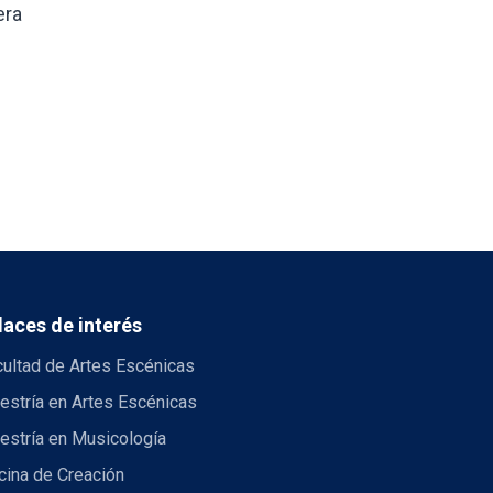
era
laces de interés
cultad de Artes Escénicas
estría en Artes Escénicas
estría en Musicología
cina de Creación