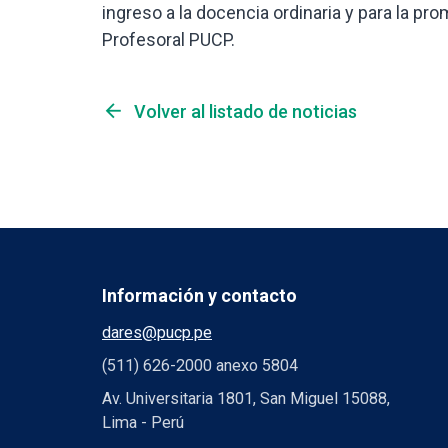
ingreso a la docencia ordinaria y para la pr
Profesoral PUCP.
arrow_back
Volver al listado de noticias
Información y contacto
dares@pucp.pe
(511) 626-2000 anexo 5804
Av. Universitaria 1801, San Miguel 15088,
Lima - Perú