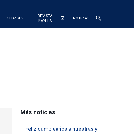
REVISTA
search
CEDARES
open_in_new
NOTICIAS
KAYLLA
Más noticias
¡Feliz cumpleaños a nuestras y