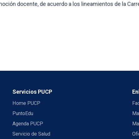
omoción docente, de acuerdo a los lineamientos de la Carr
Servicios PUCP
En
Home PUCP
Fa
PuntoEdu
Ma
Agenda PUCP
Ma
Servicio de Salud
Ofi