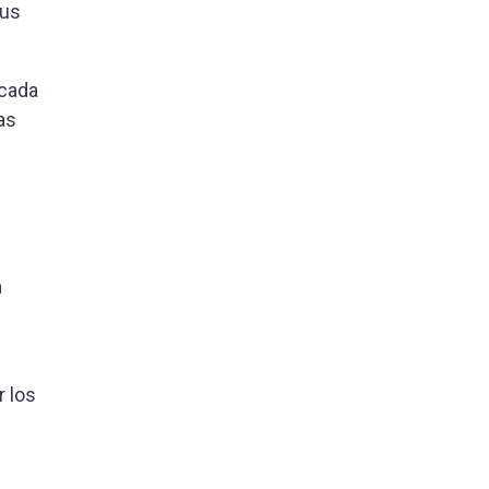
sus
icada
as
a
r los