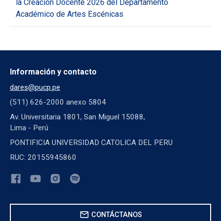
la Creación Docente 2026 del Departamento
Académico de Artes Escénicas
Información y contacto
dares@pucp.pe
(511) 626-2000 anexo 5804
Av. Universitaria 1801, San Miguel 15088,
Lima - Perú
PONTIFICIA UNIVERSIDAD CATOLICA DEL PERU
RUC: 20155945860
mail
CONTÁCTANOS