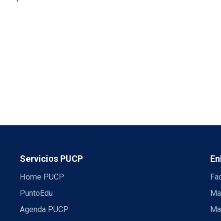
Servicios PUCP
En
Home PUCP
Fa
PuntoEdu
Ma
Agenda PUCP
Ma