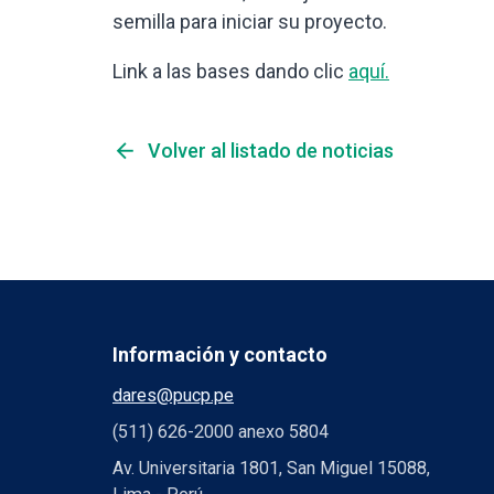
semilla para iniciar su proyecto.
Link a las bases dando clic
aquí.
arrow_back
Volver al listado de noticias
Información y contacto
dares@pucp.pe
(511) 626-2000 anexo 5804
Av. Universitaria 1801, San Miguel 15088,