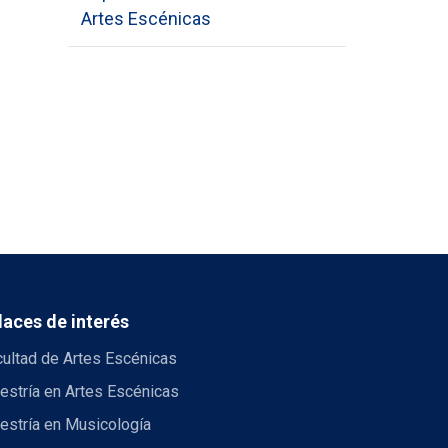
Artes Escénicas
laces de interés
cultad de Artes Escénicas
estría en Artes Escénicas
estría en Musicología