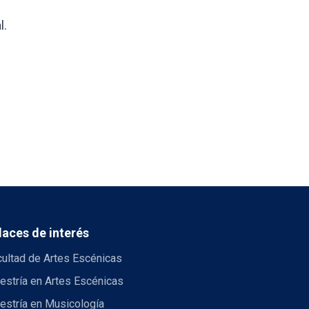
l.
laces de interés
cultad de Artes Escénicas
estría en Artes Escénicas
estría en Musicología