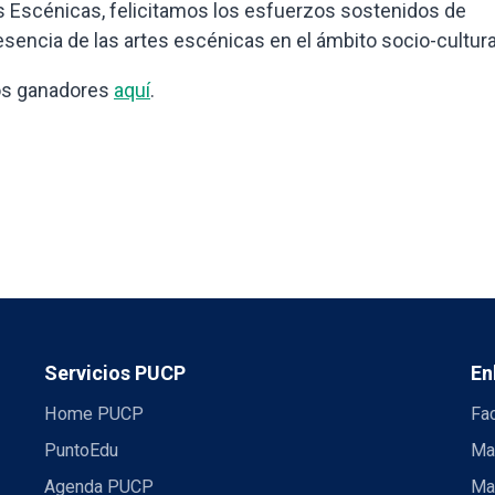
 Escénicas, felicitamos los esfuerzos sostenidos de
sencia de las artes escénicas en el ámbito socio-cultura
los ganadores
aquí
.
Servicios PUCP
En
Home PUCP
Fa
PuntoEdu
Ma
Agenda PUCP
Ma