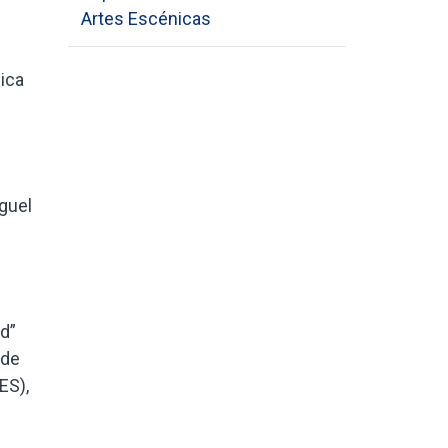
Artes Escénicas
ica
iguel
ad”
 de
ES),