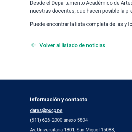
Desde el Departamento Académico de Artes
nuestras docentes, que hacen posible la pre
Puede encontrar la lista completa de las y 
arrow_back
Volver al listado de noticias
Información y contacto
dares@pucp.pe
(511) 626-2000 anexo 5804
Av. Universitaria 1801, San Miguel 15088,