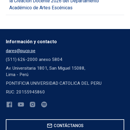
la Creación Docente 2026 del Departamento
Académico de Artes Escénicas
Información y contacto
dares@pucp.pe
(511) 626-2000 anexo 5804
Av. Universitaria 1801, San Miguel 15088,
Lima - Perú
PONTIFICIA UNIVERSIDAD CATOLICA DEL PERU
RUC: 20155945860
mail
CONTÁCTANOS