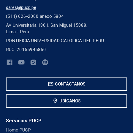
dares@pucp.pe
(511) 626-2000 anexo 5804
Av. Universitaria 1801, San Miguel 15088,
Lima - Perú
PONTIFICIA UNIVERSIDAD CATOLICA DEL PERU
RUC: 20155945860
mail
CONTÁCTANOS
location_on
UBÍCANOS
Servicios PUCP
Home PUCP