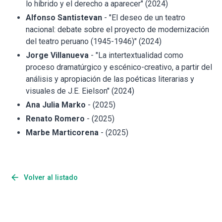
lo híbrido y el derecho a aparecer" (2024)
Alfonso Santistevan
- "El deseo de un teatro
nacional: debate sobre el proyecto de modernización
del teatro peruano (1945-1946)" (2024)
Jorge Villanueva
- "La intertextualidad como
proceso dramatúrgico y escénico-creativo, a partir del
análisis y apropiación de las poéticas literarias y
visuales de J.E. Eielson" (2024)
Ana Julia Marko
- (2025)
Renato Romero
- (2025)
Marbe Marticorena
- (2025)
arrow_back
Volver al listado