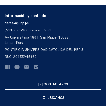
Información y contacto
dares@pucp.pe
(511) 626-2000 anexo 5804
Av. Universitaria 1801, San Miguel 15088,
Lima - Perú
PONTIFICIA UNIVERSIDAD CATOLICA DEL PERU
RUC: 20155945860
mail
CONTÁCTANOS
location_on
UBÍCANOS